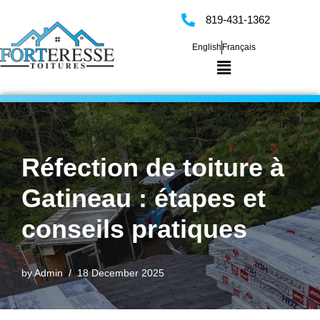
819-431-1362
Skip
English
Français
to
content
Réfection de toiture à
Gatineau : étapes et
conseils pratiques
by
Admin
18 December 2025