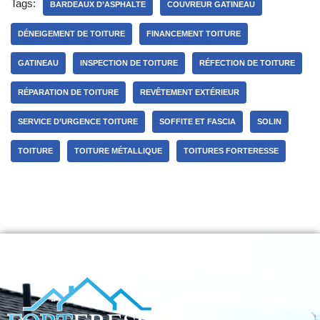
Tags:
BARDEAUX D’ASPHALTE
COUVREUR GATINEAU
DÉNEIGEMENT DE TOITURE
FINANCEMENT TOITURE
GATINEAU
INSPECTION DE TOITURE
RÉFECTION DE TOITURE
RÉPARATION DE TOITURE
REVÊTEMENT EXTÉRIEUR
SERVICE D’URGENCE TOITURE
SOFFITE ET FASCIA
SOLIN
TOITURE
TOITURE MÉTALLIQUE
TOITURES FORTERESSE