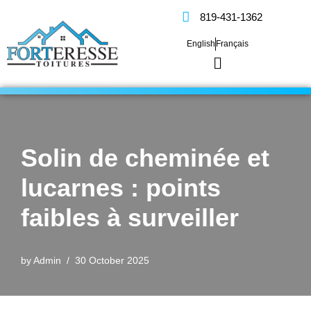
819-431-1362
Skip
English
Français
to
content
Solin de cheminée et
lucarnes : points
faibles à surveiller
by
Admin
30 October 2025