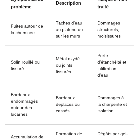
Description
problème
traité
Taches d’eau
Dommages
Fuites autour de
au plafond ou
structurels,
la cheminée
sur les murs
moisissures
Perte
Métal oxydé
Solin rouillé ou
d’étanchéité et
ou joints
fissuré
infiltration
fissurés
d’eau
Bardeaux
Bardeaux
Dommages à
endommagés
déplacés ou
la charpente et
autour des
cassés
isolation
lucarnes
Formation de
Dégâts par gel-
Accumulation de