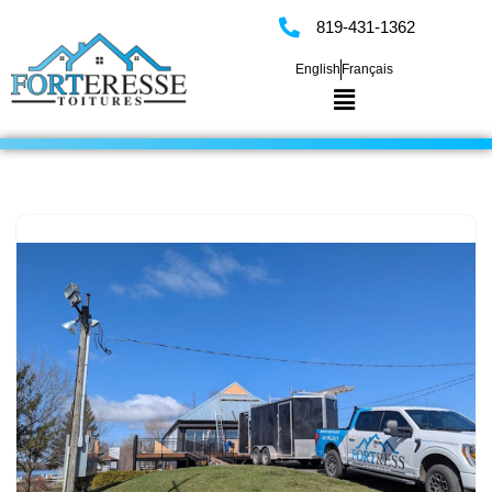
819-431-1362
Skip
English
Français
to
content