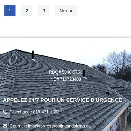
1
2
3
Next »
RBQ# 5848-5756
NE# 716723408
APPELEZ 24/7 POUR UN SERVICE D'URGENCE
Téléphone : 819-431-1362
Courriel : info@fortressroofingandsiding.ca