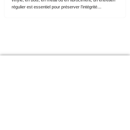
régulier est essentiel pour préserver l’intégrité…
RBQ# 5848-5756
NE# 716723408
APPELEZ 24/7 POUR UN SERVICE D'URGENCE
Téléphone : 819-431-1362