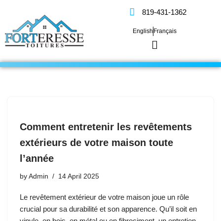
819-431-1362
Skip
English
Français
to
content
Comment entretenir les revêtements
extérieurs de votre maison toute
l’année
by
Admin
14 April 2025
Le revêtement extérieur de votre maison joue un rôle
crucial pour sa durabilité et son apparence. Qu’il soit en
vinyle, en bois, en métal ou en fibrociment, un entretien