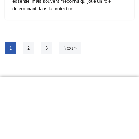
essentiel mais souvent méconnu qui joue un rôle
déterminant dans la protection…
1
2
3
Next »
RBQ# 5848-5756
NE# 716723408