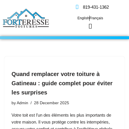
819-431-1362
Skip
English
Français
to
content
Quand remplacer votre toiture à
Gatineau : guide complet pour éviter
les surprises
by
Admin
28 December 2025
Votre toit est l’un des éléments les plus importants de
votre maison. Il vous protège contre les intempéries,
assure votre confort et contribue à l’esthétique globale