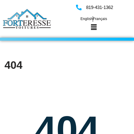
819-431-1362
Skip
English
Français
to
content
404
404