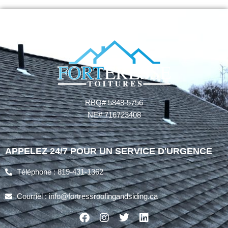
RBQ# 5848-5756
NE# 716723408
APPELEZ 24/7 POUR UN SERVICE D'URGENCE
Téléphone : 819-431-1362
Courriel : info@fortressroofingandsiding.ca