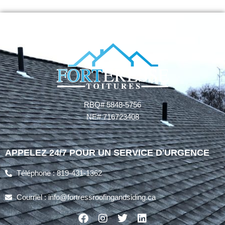
RBQ# 5848-5756
NE# 716723408
APPELEZ 24/7 POUR UN SERVICE D'URGENCE
Téléphone : 819-431-1362
Courriel : info@fortressroofingandsiding.ca