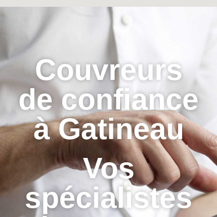
Couvreurs
de confiance
à Gatineau
Vos
spécialistes