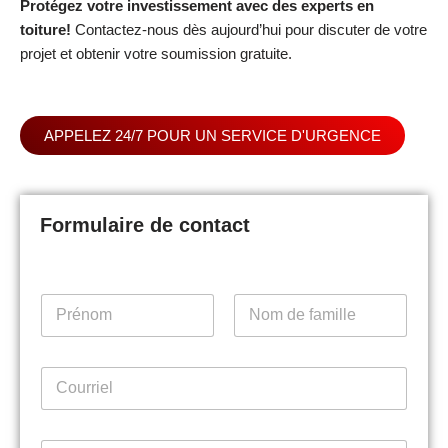
Protégez votre investissement avec des experts en
toiture!
Contactez-nous dès aujourd’hui pour discuter de votre
projet et obtenir votre soumission gratuite.
APPELEZ 24/7 POUR UN SERVICE D'URGENCE
Formulaire de contact
P
r
é
First
Last
n
C
o
o
m
u
*
r