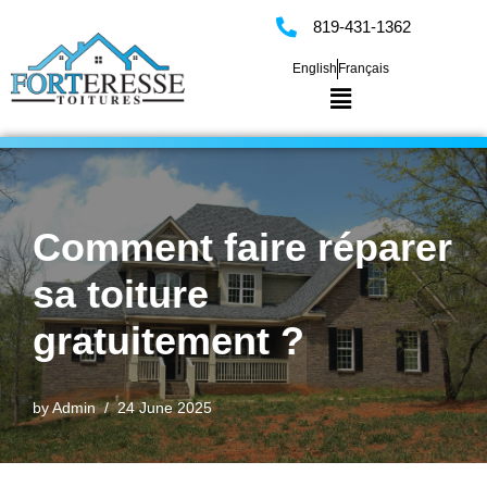
819-431-1362
Skip
English
Français
to
content
Comment faire réparer
sa toiture
gratuitement ?
by
Admin
24 June 2025