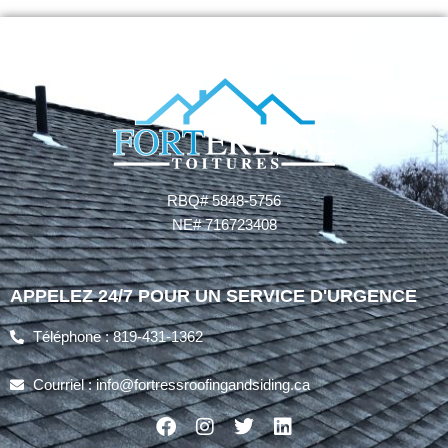
RBQ# 5848-5756
NE# 716723408
APPELEZ 24/7 POUR UN SERVICE D'URGENCE
Téléphone : 819-431-1362
Courriel : info@fortressroofingandsiding.ca