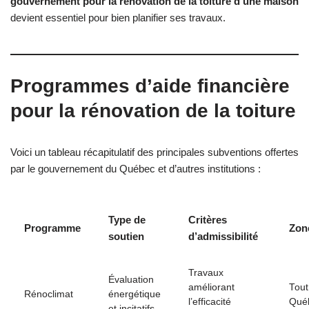
gouvernement pour la rénovation de la toiture d’une maison
devient essentiel pour bien planifier ses travaux.
Programmes d’aide financière
pour la rénovation de la toiture
Voici un tableau récapitulatif des principales subventions offertes
par le gouvernement du Québec et d’autres institutions :
Type de
Critères
Programme
Zon
soutien
d’admissibilité
Travaux
Évaluation
améliorant
Tout
Rénoclimat
énergétique
l’efficacité
Qué
et incitatifs