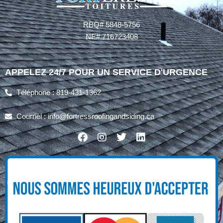
RBQ# 5848-5756
NE# 716723408
APPELEZ 24/7 POUR UN SERVICE D'URGENCE
Téléphone : 819-431-1362
Courriel : info@fortressroofingandsiding.ca