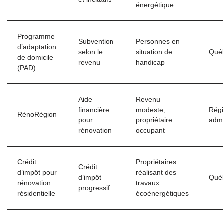
énergétique
Programme
Subvention
Personnes en
d’adaptation
selon le
situation de
Qué
de domicile
revenu
handicap
(PAD)
Aide
Revenu
financière
modeste,
Rég
RénoRégion
pour
propriétaire
admi
rénovation
occupant
Crédit
Propriétaires
Crédit
d’impôt pour
réalisant des
d’impôt
Qué
rénovation
travaux
progressif
résidentielle
écoénergétiques