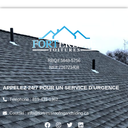
RBQ# 5848-5756
NE# 716723408
APPELEZ 24/7 POUR UN SERVICE D'URGENCE
Téléphone : 819-431-1362
Courriel : info@fortressroofingandsiding.ca