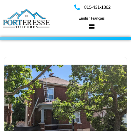
819-431-1362
Skip
English
Français
to
content