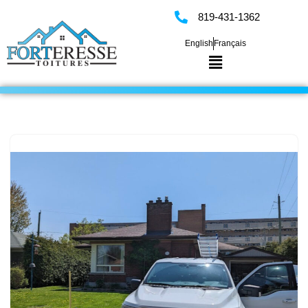
819-431-1362
Skip
English
Français
to
content