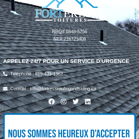
RBQ# 5848-5756
NE# 716723408
APPELEZ 24/7 POUR UN SERVICE D'URGENCE
Téléphone : 819-431-1362
Courriel : info@fortressroofingandsiding.ca