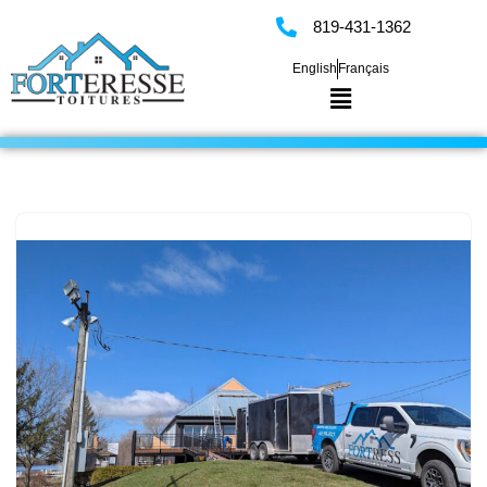
819-431-1362
Skip
English
Français
to
content