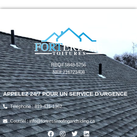
RBQ# 5848-5756
NE# 716723408
APPELEZ 24/7 POUR UN SERVICE D'URGENCE
Téléphone : 819-431-1362
Courriel : info@fortressroofingandsiding.ca