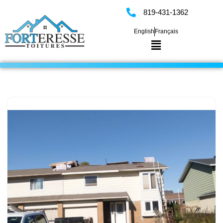
819-431-1362
Skip
English
Français
to
content