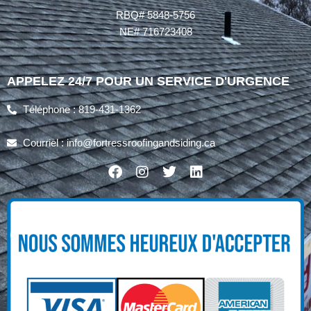
RBQ# 5848-5756
NE# 716723408
APPELEZ 24/7 POUR UN SERVICE D'URGENCE
Téléphone : 819-431-1362
Courriel : info@fortressroofingandsiding.ca