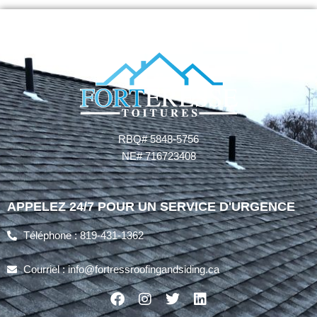
RBQ# 5848-5756
NE# 716723408
APPELEZ 24/7 POUR UN SERVICE D'URGENCE
Téléphone : 819-431-1362
Courriel : info@fortressroofingandsiding.ca