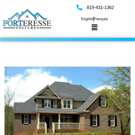
819-431-1362
Skip
English
Français
to
content